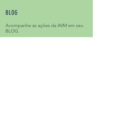
BLOG
Acompanhe as ações da AVM em seu
BLOG.
Clique aqui e acesse nosso BLOG.
Quer saber mais? Navegue pelo nosso site e
blog
.
Você também pode acompanhar as novidades
em nossa página no
Facebook AVM Associação
de Moradores da Vila Mariana
e no
Instagram
@
associacaovilamariana
Ou mande um e-mail para nós no
amvilamariana@gmail.com
#ViverVil
AMARiana