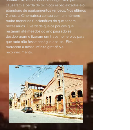
causaram a perda de técnicos especializados e o
abandono de equipamentos valiosos. Nos últimos
7 anos, a Cinemateca contou com um número
muito menor de funcionários do que seriam
necessários. É verdade que os poucos que
restaram até meados do ano passado se
desdobraram e fizeram um trabalho heroico para
que tudo não fosse por água abaixo. Eles
merecem a nossa infinita gratidão e
reconhecimento.