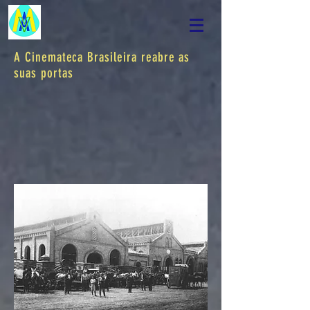
A Cinemateca Brasileira reabre as
suas portas