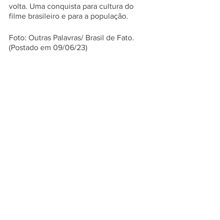
volta. Uma conquista para cultura do 
filme brasileiro e para a população. 
Foto: Outras Palavras/ Brasil de Fato. 
(Postado em 09/06/23)
Quer saber mais? Navegue pelo nosso site e
blog
.
Você também pode acompanhar as novidades
em nossa página no
Facebook AVM Associação
de Moradores da Vila Mariana
e no
Instagram
@
associacaovilamariana
Ou mande um e-mail para nós no
amvilamariana@gmail.com
#ViverVil
AMARiana