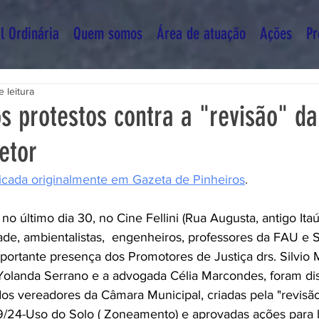
l Ordinária
Quem somos
Área de atuação
Ações
Pr
 leitura
s protestos contra a "revisão" d
etor
icada originalmente em Gazeta de Pinheiros
.
no último dia 30, no Cine Fellini (Rua Augusta, antigo Itaú 
e, ambientalistas,  engenheiros, professores da FAU e S
ortante presença dos Promotores de Justiça drs. Silvio 
Yolanda Serrano e a advogada Célia Marcondes, foram dis
os vereadores da Câmara Municipal, criadas pela "revisão
9/24-Uso do Solo ( Zoneamento) e aprovadas ações para b