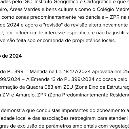
tadas pelo IGC- Instituto Geográfico e Cartográfico e que 
iro, Áreas Verdes e bens culturais como o Colégio Madre 
s como zonas predominantemente residenciais – ZPR na r
de 2024 e agora a "revisão" da revisão altera novamente
por influência de interesse específico, e não há justifica
eversão feita sob encomenda de proprietários locais.
o de 2024
 do PL 399 – Mantida na Lei 18 177/2024 aprovada em 25
99/2024 – A Emenda 13 do PL 399/2024 colocada pelo 
sformação da Quadra 083 em ZEU (Zona Eixo de Estrutura
 ZM e Amarelo, ZPR (Zona Predominantemente Residenci
demonstra que conquistas importantes do zoneamento 
iedade local e das associações retroagiram para atender i
gras de exclusão de parâmetros ambientais com vegetaçã