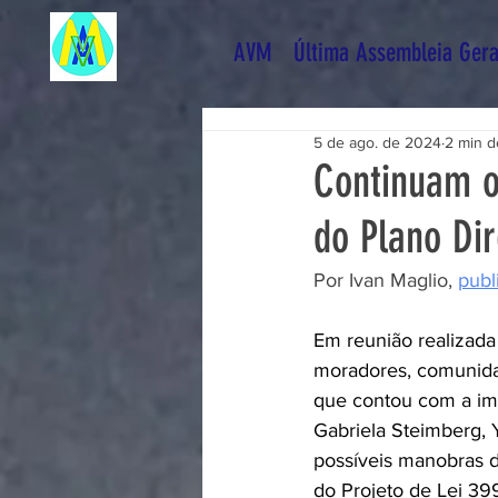
AVM
Última Assembleia Gera
5 de ago. de 2024
2 min de
​Continuam o
do Plano Dir
Por Ivan Maglio, 
publ
Em reunião realizada 
moradores, comunidad
que contou com a imp
Gabriela Steimberg, 
possíveis manobras d
do Projeto de Lei 39