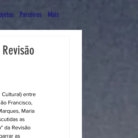
ojetos
Parceiros
Mais
a Revisão
Cultural) entre 
ão Francisco, 
Marques, Maria 
cutidas as 
" da Revisão 
arrar as 