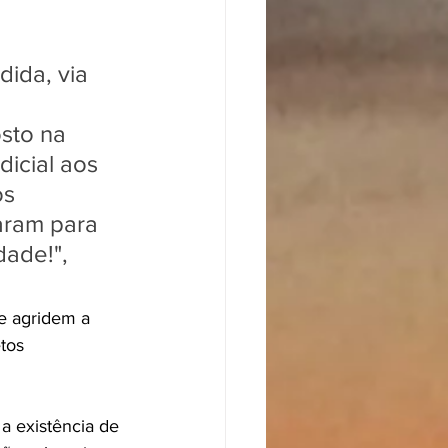
dida, via 
sto na 
icial aos 
s 
aram para 
dade!", 
e agridem a 
tos 
a existência de 