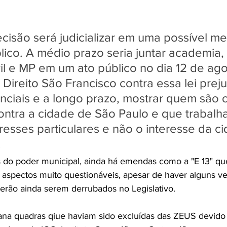
ecisão será judicializar em uma possível me
blico. A médio prazo seria juntar academia, 
il e MP em um ato público no dia 12 de ago
Direito São Francisco contra essa lei prejud
enciais e a longo prazo, mostrar quem são o
ntra a cidade de São Paulo e que trabalh
resses particulares e não o interesse da ci
.
do poder municipal, ainda há emendas como a "E 13" qu
s aspectos muito questionáveis, apesar de haver alguns ve
erão ainda serem derrubados no Legislativo.
ana quadras qiue haviam sido excluídas das ZEUS devido 