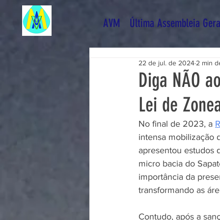
AVM
Última Assembleia Gera
22 de jul. de 2024
2 min de
Diga NÃO ao
Lei de Zone
No final de 2023, a 
R
intensa mobilização 
apresentou estudos 
micro bacia do Sapat
importância da prese
transformando as áre
Contudo, após a sanç