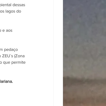
biental dessas 
os lagos do 
 e aos 
um pedaço 
m ZEU´s (Zona 
o que permite 
ariana.  