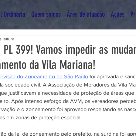
l Ordinária
Quem somos
Área de atuação
Ações
Pr
 leitura
 PL 399! Vamos impedir as muda
amento da Vila Mariana!
evisão do Zoneamento de São Paulo
 foi aprovada e san
da sociedade civil. A Associação de Moradores da Vila Ma
que justificavam a necessidade de proteção de áreas qu
eiro. Após intenso esforço da AVM, os vereadores perce
rvação e o zoneamento foi aprovado respeitando as nasce
as em zonas de proteção especial.
ão da lei de zoneamento pelo prefeito, na surdina foi ap