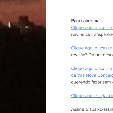
Para saber mais:
Clique aqui e acesse
reivindica transparên
Clique aqui e acesse
revisão? Dá pra desco
Clique aqui e acesse
da Vila Nova Concei
querendo fazer sem 
Clique aqui e veja a 
Assine o abaixo-assin