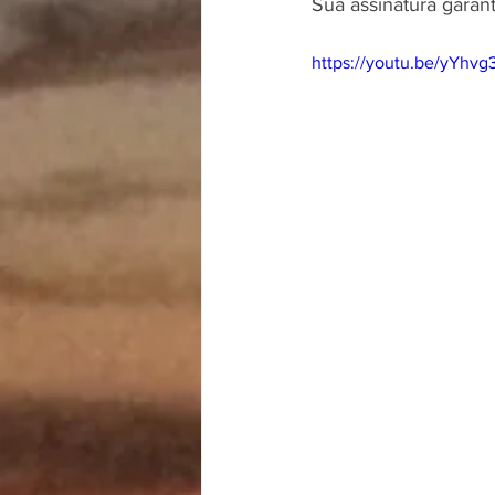
Sua assinatura garan
https://youtu.be/yYhv