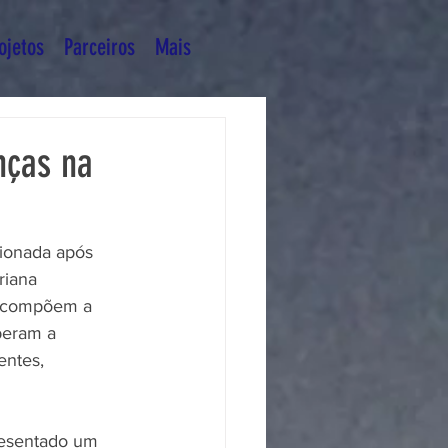
ojetos
Parceiros
Mais
nças na
cionada após 
riana 
e compõem a 
beram a 
ntes, 
resentado um 