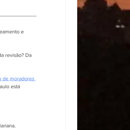
eamento e 
da revisão? Da 
ão de moradores 
ulo está 
ariana.  